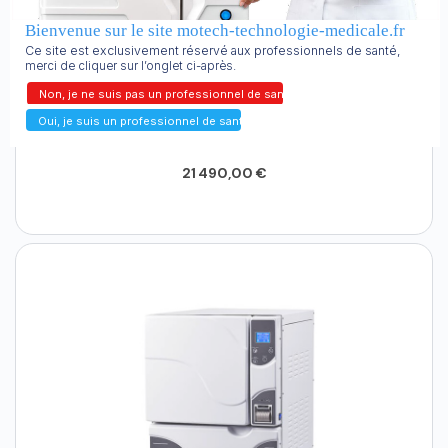
Bienvenue sur le site motech-technologie-medicale.fr
Ce site est exclusivement réservé aux professionnels de santé,
merci de cliquer sur l’onglet ci-après.
Non, je ne suis pas un professionnel de santé.
60 - 90 LITRES
Oui, je suis un professionnel de santé.
Autoclave Azteca AC-470 - 90 litres
21 490,00 €
Ajouter au panier