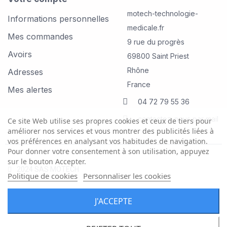
motech-technologie-
Informations personnelles
medicale.fr
Mes commandes
9 rue du progrès
Avoirs
69800 Saint Priest
Rhône
Adresses
France
Mes alertes
04 72 79 55 36
contactez-nous par mail
Ce site Web utilise ses propres cookies et ceux de tiers pour
améliorer nos services et vous montrer des publicités liées à
vos préférences en analysant vos habitudes de navigation.
Pour donner votre consentement à son utilisation, appuyez
sur le bouton Accepter.
2024 SAS MOTECH
Politique de cookies
Personnaliser les cookies
J'ACCEPTE