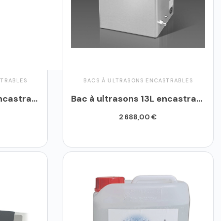
STRABLES
BACS À ULTRASONS ENCASTRABLES
Bac à ultrasons 10L encastrable - MHC 100E
Bac à ultrasons 13L encastrable - MHC 130E
2 688,00 €
Ajouter au panier