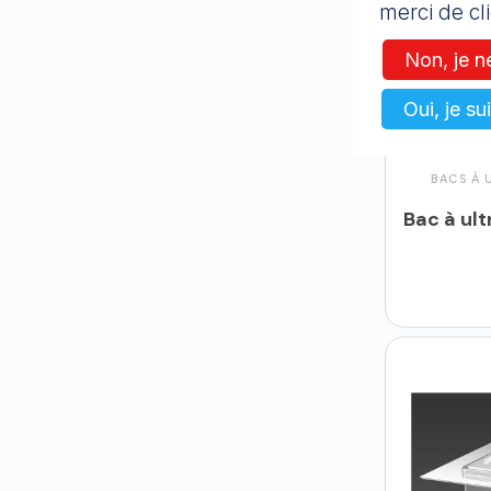
merci de cli
Non, je n
Oui, je su
BACS À 
Ajo