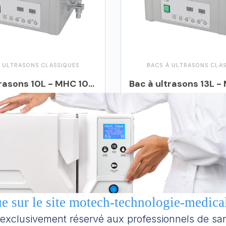
 ULTRASONS CLASSIQUES
BACS À ULTRASONS CLA
Bac à ultrasons 10L - MHC 100C
1 490,00 €
1 890,00 €
uter au panier
Ajouter au panier
 sur le site motech-technologie-medical
t exclusivement réservé aux professionnels de san