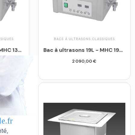
SSIQUES
BACS À ULTRASONS CLASSIQUES
Bac à ultrasons 13L - MHC 130C
Bac à ultrasons 19L - MHC 190C
2 090,00 €
Ajouter au panier
e.fr
té,