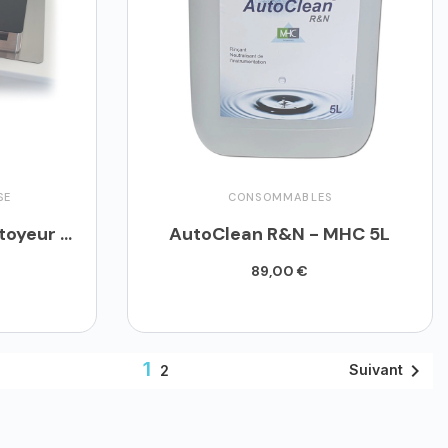
SE
CONSOMMABLES
AutoClean MHC - Nettoyeur Automatique
AutoClean R&N - MHC 5L
89,00 €
Ajouter au panier
1

Suivant
2