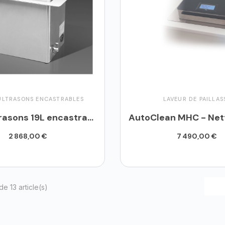
ULTRASONS ENCASTRABLES
LAVEUR DE PAILLAS
Bac à ultrasons 19L encastrable - MHC 190E
2 868,00 €
7 490,00 €
uter au panier
Ajouter au panier
de 13 article(s)