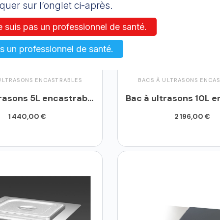
quer sur l’onglet ci-après.
e suis pas un professionnel de santé.
is un professionnel de santé.
ULTRASONS ENCASTRABLES
BACS À ULTRASONS ENCA
Bac à ultrasons 5L encastrable - MHC 50E
1 440,00 €
2 196,00 €
uter au panier
Ajouter au panier