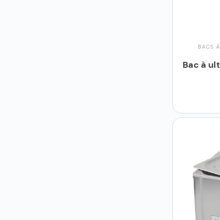
BACS À
Bac à ul
Ajo