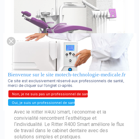
Bienvenue sur le site motech-technologie-medicale.fr
Ritter R400 smart
Ce site est exclusivement réservé aux professionnels de santé,
merci de cliquer sur l’onglet ci-après.
Il a tout ce dont vous avez vraiment besoin.
Non, je ne suis pas un professionnel de santé.
Oui, je suis un professionnel de santé.
Avec le Ritter R400 Smart, l‘économie et la
convivialité rencontrent l‘esthétique et
l‘individualité. Le Ritter R400 Smart améliore le flux
de travail dans le cabinet dentaire avec des
solutions simples et pratiques.