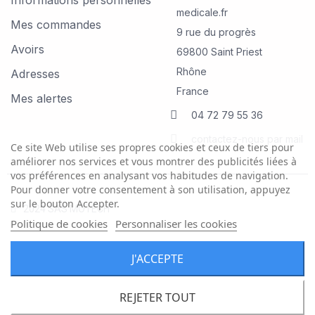
medicale.fr
Mes commandes
9 rue du progrès
Avoirs
69800 Saint Priest
Rhône
Adresses
France
Mes alertes
04 72 79 55 36
contactez-nous par mail
Ce site Web utilise ses propres cookies et ceux de tiers pour
améliorer nos services et vous montrer des publicités liées à
vos préférences en analysant vos habitudes de navigation.
Pour donner votre consentement à son utilisation, appuyez
sur le bouton Accepter.
2024 SAS MOTECH
Politique de cookies
Personnaliser les cookies
J'ACCEPTE
REJETER TOUT