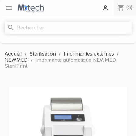
shopping_cart


(0)
search
Accueil
Stérilisation
Imprimantes externes
NEWMED
Imprimante automatique NEWMED
SterilPrint