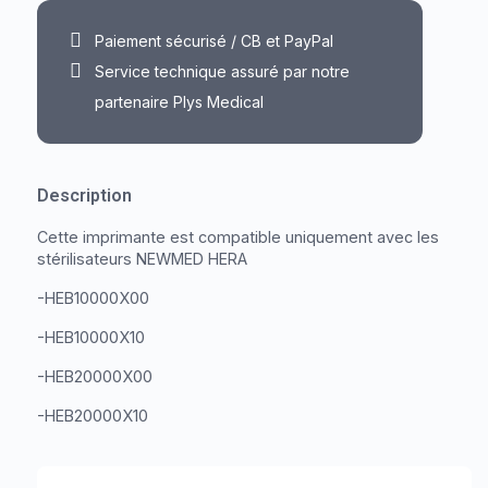
Paiement sécurisé / CB et PayPal
Service technique assuré par notre
partenaire Plys Medical
Description
Cette imprimante est compatible uniquement avec les
stérilisateurs NEWMED HERA
-HEB10000X00
-HEB10000X10
-HEB20000X00
-HEB20000X10